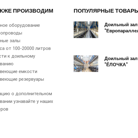
АКЖЕ ПРОИЗВОДИМ
ПОПУЛЯРНЫЕ ТОВАР
Доильный зал
ное оборудование
"Европаралле
копроводы
ные залы
са от 100-20000 литров
сти к доильному
Доильный зал
ованию
"ЁЛОЧКА"
веющие емкости
веющие резервуары
цию о дополнительном
вании узнавайте у наших
еров