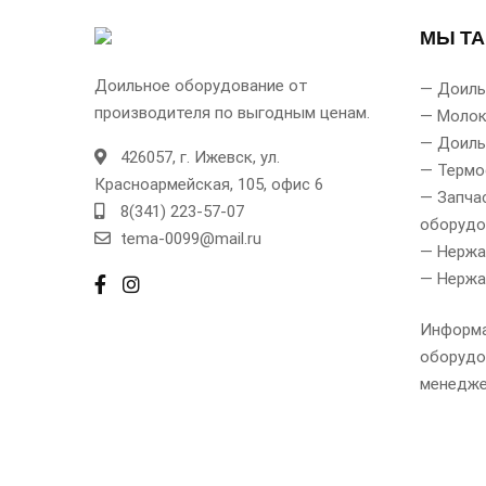
МЫ Т
Доильное оборудование от
— Доиль
производителя по выгодным ценам.
— Моло
— Доиль
426057, г.
Ижевск,
ул.
— Термо
Красноармейская, 105, офис 6
— Запча
8(341) 223-57-07
оборуд
tema-0099@mail.ru
— Нержа
— Нержа
Информа
оборудо
менедж